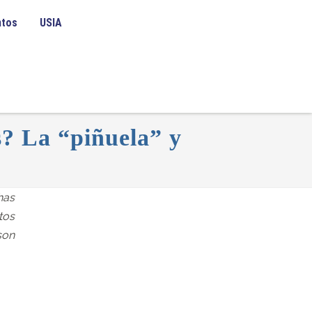
ntos
USIA
s? La “piñuela” y
has
tos
son