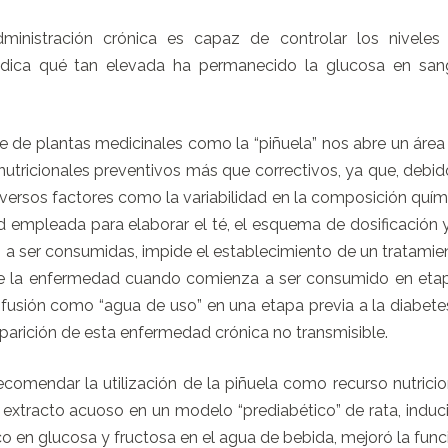
inistración crónica es capaz de controlar los niveles
ndica qué tan elevada ha permanecido la glucosa en san
e de plantas medicinales como la “piñuela” nos abre un área
nutricionales preventivos más que correctivos, ya que, debid
ersos factores como la variabilidad en la composición quím
d empleada para elaborar el té, el esquema de dosificación y
a ser consumidas, impide el establecimiento de un tratamie
de la enfermedad cuando comienza a ser consumido en eta
nfusión como “agua de uso” en una etapa previa a la diabete
 aparición de esta enfermedad crónica no transmisible.
omendar la utilización de la piñuela como recurso nutricio
extracto acuoso en un modelo “prediabético” de rata, induc
ico en glucosa y fructosa en el agua de bebida, mejoró la func