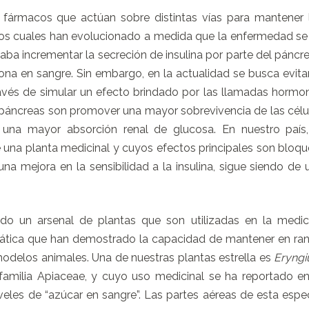
 fármacos que actúan sobre distintas vías para mantener 
los cuales han evolucionado a medida que la enfermedad se
aba incrementar la secreción de insulina por parte del páncre
ona en sangre. Sin embargo, en la actualidad se busca evitar
ravés de simular un efecto brindado por las llamadas hormo
 el páncreas son promover una mayor sobrevivencia de las célu
 una mayor absorción renal de glucosa. En nuestro país,
e una planta medicinal y cuyos efectos principales son bloqu
una mejora en la sensibilidad a la insulina, sigue siendo de 
o un arsenal de plantas que son utilizadas en la medic
siática que han demostrado la capacidad de mantener en ra
modelos animales. Una de nuestras plantas estrella es
Eryng
 familia Apiaceae, y cuyo uso medicinal se ha reportado en
veles de “azúcar en sangre”. Las partes aéreas de esta espec