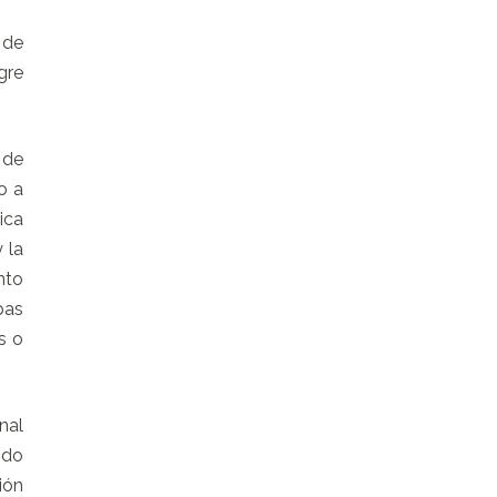
 de
gre
 de
o a
ica
 la
nto
pas
s o
nal
ido
ión