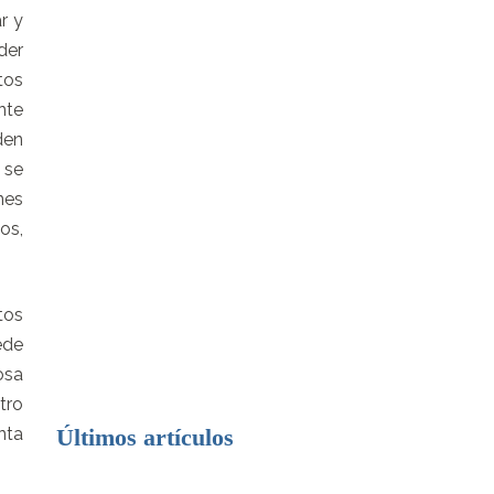
r y
der
tos
nte
den
 se
nes
os,
tos
ede
osa
tro
nta
Últimos artículos