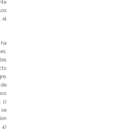
nte
sos
 el
 ha
es,
tes
cto
re.
 de
mos
 1)
 se
ión
 4)