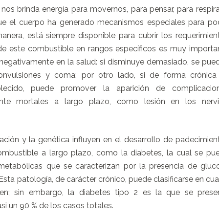
nos brinda energía para movernos, para pensar, para respira
 que el cuerpo ha generado mecanismos especiales para po
manera, está siempre disponible para cubrir los requerimien
de este combustible en rangos específicos es muy importa
 negativamente en la salud: si disminuye demasiado, se pue
convulsiones y coma; por otro lado, si de forma crónica
lecido, puede promover la aparición de complicacio
ente mortales a largo plazo, como lesión en los nervi
ación y la genética influyen en el desarrollo de padecimien
mbustible a largo plazo, como la diabetes, la cual se pu
etabólicas que se caracterizan por la presencia de gluc
 Esta patología, de carácter crónico, puede clasificarse en cua
gen; sin embargo, la diabetes tipo 2 es la que se prese
i un 90 % de los casos totales.