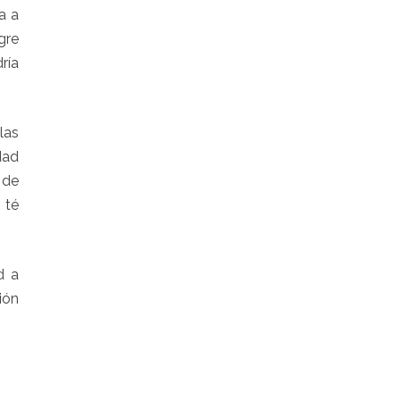
a a
gre
ría
las
dad
 de
 té
d a
ión