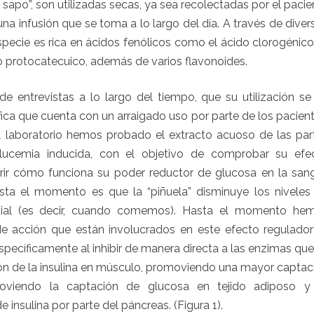
sapo”, son utilizadas secas, ya sea recolectadas por el pacie
a infusión que se toma a lo largo del día. A través de diver
ecie es rica en ácidos fenólicos como el ácido clorogénico,
do protocatecuico, además de varios flavonoides.
e entrevistas a lo largo del tiempo, que su utilización se
ica que cuenta con un arraigado uso por parte de los pacient
el laboratorio hemos probado el extracto acuoso de las par
glucemia inducida, con el objetivo de comprobar su efe
rir cómo funciona su poder reductor de glucosa en la sang
ta el momento es que la “piñuela” disminuye los niveles
ial (es decir, cuando comemos). Hasta el momento he
e acción que están involucrados en este efecto regulador:
pecíficamente al inhibir de manera directa a las enzimas que
ión de la insulina en músculo, promoviendo una mayor captac
oviendo la captación de glucosa en tejido adiposo y
 insulina por parte del páncreas. (Figura 1).