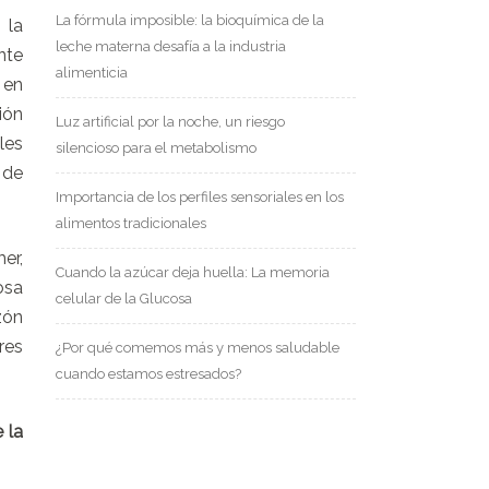
La fórmula imposible: la bioquímica de la
 la
leche materna desafía a la industria
nte
alimenticia
 en
ión
Luz artificial por la noche, un riesgo
les
silencioso para el metabolismo
 de
Importancia de los perfiles sensoriales en los
alimentos tradicionales
er,
Cuando la azúcar deja huella: La memoria
osa
celular de la Glucosa
zón
res
¿Por qué comemos más y menos saludable
cuando estamos estresados?
 la