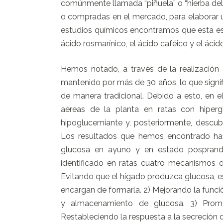
comúnmente llamada “piñuela” o “hierba del 
o compradas en el mercado, para elaborar un
estudios químicos encontramos que esta esp
ácido rosmarínico, el ácido caféico y el áci
Hemos notado, a través de la realización d
mantenido por más de 30 años, lo que signif
de manera tradicional. Debido a esto, en 
aéreas de la planta en ratas con hiper
hipoglucemiante y, posteriormente, descub
Los resultados que hemos encontrado has
glucosa en ayuno y en estado posprand
identificado en ratas cuatro mecanismos d
Evitando que el hígado produzca glucosa, es
encargan de formarla. 2) Mejorando la func
y almacenamiento de glucosa. 3) Prom
Restableciendo la respuesta a la secreción de