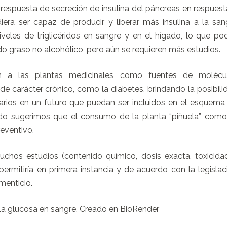
a respuesta de secreción de insulina del páncreas en respuest
era ser capaz de producir y liberar más insulina a la san
veles de triglicéridos en sangre y en el hígado, lo que pod
do graso no alcohólico, pero aún se requieren más estudios.
an a las plantas medicinales como fuentes de molécu
 carácter crónico, como la diabetes, brindando la posibili
rios en un futuro que puedan ser incluidos en el esquema
ado sugerimos que el consumo de la planta “piñuela” como
eventivo.
chos estudios (contenido químico, dosis exacta, toxicida
 permitiría en primera instancia y de acuerdo con la legislac
menticio.
ir la glucosa en sangre. Creado en BioRender