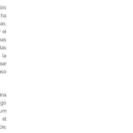
los
 ha
as,
 el
nas
las
 la
ear
uso
ina
ngo
ium
 el
ie,