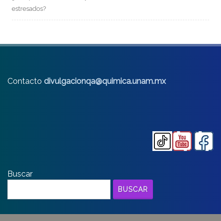
estresados?
Contacto
divulgacionqa@quimica.unam.mx
Buscar
BUSCAR