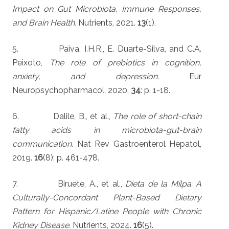
Impact on Gut Microbiota, Immune Responses,
and Brain Health.
Nutrients, 2021.
13
(1).
5. Paiva, I.H.R., E. Duarte-Silva, and C.A.
Peixoto,
The role of prebiotics in cognition,
anxiety, and depression.
Eur
Neuropsychopharmacol, 2020.
34
: p. 1-18.
6. Dalile, B., et al.,
The role of short-chain
fatty acids in microbiota-gut-brain
communication.
Nat Rev Gastroenterol Hepatol,
2019.
16
(8): p. 461-478.
7. Biruete, A., et al.,
Dieta de la Milpa: A
Culturally-Concordant Plant-Based Dietary
Pattern for Hispanic/Latine People with Chronic
Kidney Disease.
Nutrients, 2024.
16
(5).