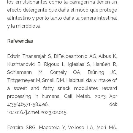
los emulsionantes como la carragenina tienen un
efecto detergente que daña el moco que protege
al intestino y por lo tanto daña la barrera intestinal
y la microbiota.
Referencias
Edwin Thanarajah S, DiFeliceantonio AG, Albus K,
Kuzmanovic B, Rigoux L, Iglesias S, Hanßen R,
Schlamann M, Cornely OA, Brüning JC,
Tittgemeyer M, Small DM.
Habitual daily intake of
a sweet and fatty snack modulates reward
processing in humans.
Cell Metab. 2023 Apr
4;35(4):571-584.e6. doi:
10.1016/j.cmet.2023.02.015.
Ferreira SRG, Macotela Y, Velloso LA, Mori MA.