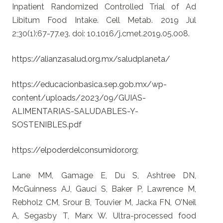
Inpatient Randomized Controlled Trial of Ad
Libitum Food Intake. Cell Metab. 2019 Jul
2;30(1):67-77.e3. doi: 10.1016/j.cmet.2019.05.008.
https://alianzasalud.org.mx/saludplaneta/
https://educacionbasica.sep.gob.mx/wp-
content/uploads/2023/09/GUIAS-
ALIMENTARIAS-SALUDABLES-Y-
SOSTENIBLES.pdf
https://elpoderdelconsumidor.org
;
Lane MM, Gamage E, Du S, Ashtree DN,
McGuinness AJ, Gauci S, Baker P, Lawrence M,
Rebholz CM, Srour B, Touvier M, Jacka FN, O’Neil
A, Segasby T, Marx W. Ultra-processed food