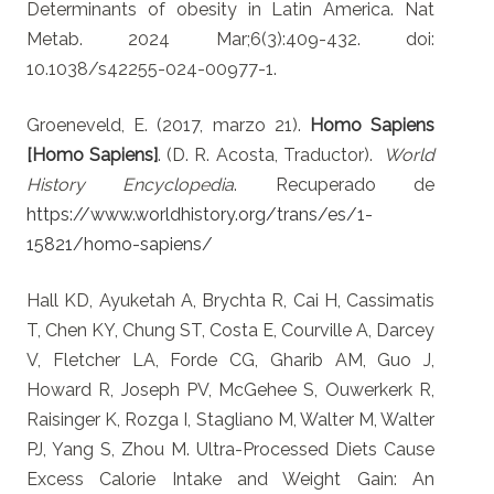
Determinants of obesity in Latin America. Nat
Metab. 2024 Mar;6(3):409-432. doi:
10.1038/s42255-024-00977-1.
Groeneveld, E. (2017, marzo 21).
Homo Sapiens
[Homo Sapiens]
. (D. R. Acosta, Traductor).
World
History Encyclopedia
. Recuperado de
https://www.worldhistory.org/trans/es/1-
15821/homo-sapiens/
Hall KD, Ayuketah A, Brychta R, Cai H, Cassimatis
T, Chen KY, Chung ST, Costa E, Courville A, Darcey
V, Fletcher LA, Forde CG, Gharib AM, Guo J,
Howard R, Joseph PV, McGehee S, Ouwerkerk R,
Raisinger K, Rozga I, Stagliano M, Walter M, Walter
PJ, Yang S, Zhou M. Ultra-Processed Diets Cause
Excess Calorie Intake and Weight Gain: An